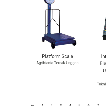
Platform Scale
In
Agribisnis Ternak Unggas
Ele
U
Tekni
1
2
3
4
5
6
7