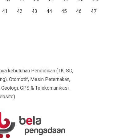
41
42
43
44
45
46
47
ua kebutuhan Pendidikan (TK, SD,
ng), Otomotif, Mesin Peternakan,
n Geologi, GPS & Telekomunikasi,
Website)