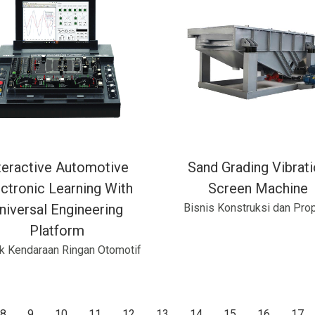
teractive Automotive
Sand Grading Vibrat
ctronic Learning With
Screen Machine
niversal Engineering
Bisnis Konstruksi dan Prop
Platform
k Kendaraan Ringan Otomotif
8
9
10
11
12
13
14
15
16
17