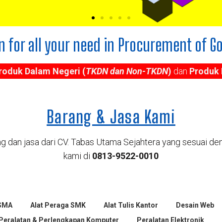
n for all your need in Procurement of G
roduk Dalam Negeri (
TKDN dan Non-TKDN
)
dan
Produk 
Barang & Jasa Kami
g dan jasa dari CV. Tabas Utama Sejahtera yang sesuai 
kami di
0813-9522-0010
 SMA
Alat Peraga SMK
Alat Tulis Kantor
Desain Web
Peralatan & Perlengkapan Komputer
Peralatan Elektronik