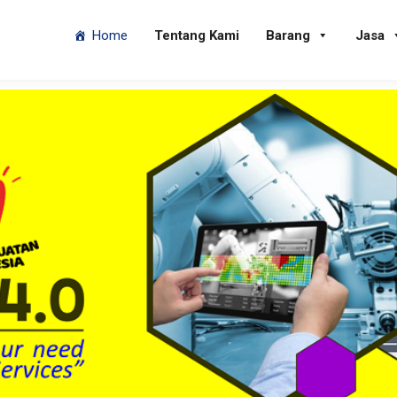
Home
Tentang Kami
Barang
Jasa
Alat Peraga SMK
i sarana pembelajaran SMK dengan alat peraga SMK yang k
engan bidang keahlian, guna mempersiapkan lulusan yang
etensi ketrampilan atau keahlian di dunia usaha dan ind
Lihat Halaman