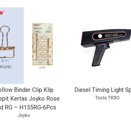
llow Binder Clip Klip
Diesel Timing Light S
epit Kertas Joyko Rose
Tools TKRO
ld RG – H155RG-6Pcs
Joyko