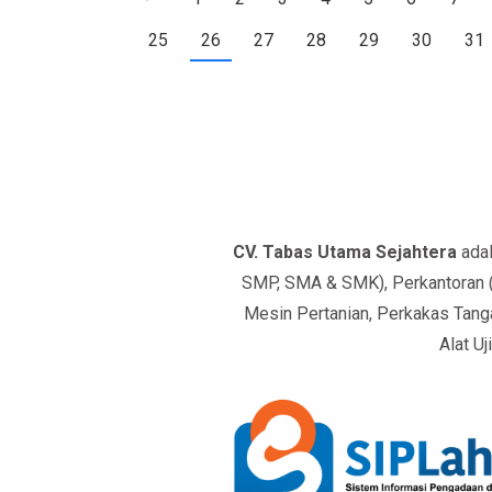
25
26
27
28
29
30
31
CV. Tabas Utama Sejahtera
adal
SMP, SMA & SMK), Perkantoran (S
Mesin Pertanian, Perkakas Tanga
Alat Uj