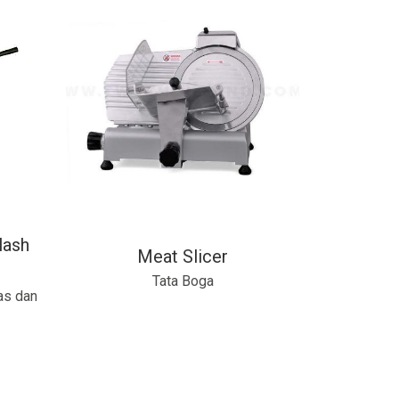
lash
Meat Slicer
Tata Boga
as dan