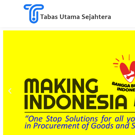
Revitalisas
sesuai d
komp