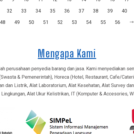
32
33
34
35
36
37
38
39
40
48
49
50
51
52
53
54
55
56
Mengapa Kami
ah perusahaan penyedia barang dan jasa. Kami menyediakan sem
wasta & Pemenerintah), Horeca (Hotel, Restaurant, Cafe/Cateri
n dan Listrik, Alat Laboratorium, Alat Kesehatan, Alat Survey da
i Lingkungan, Alat Ukur Kelistrikan, IT (Komputer & Accesories, 