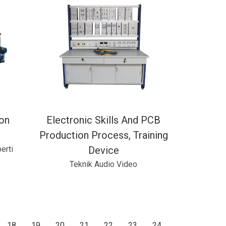
ion
Electronic Skills And PCB
Production Process, Training
erti
Device
Teknik Audio Video
18
19
20
21
22
23
24